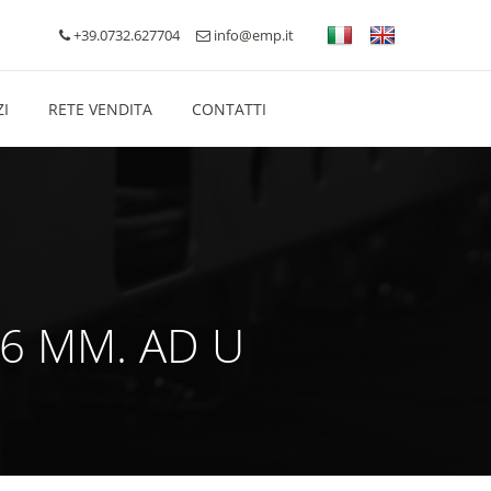
+39.0732.627704
info@emp.it
ZI
RETE VENDITA
CONTATTI
16 MM. AD U