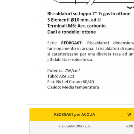
RED8GA6T per ACQUA
W
RED8GA6T09000-25G
9000