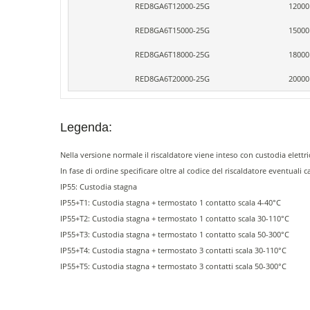
RED8GA6T12000-25G
12000
RED8GA6T15000-25G
15000
RED8GA6T18000-25G
18000
RED8GA6T20000-25G
20000
Legenda:
Nella versione normale il riscaldatore viene inteso con custodia elettri
In fase di ordine specificare oltre al codice del riscaldatore eventuali c
IP55: Custodia stagna
IP55+T1: Custodia stagna + termostato 1 contatto scala 4-40°C
IP55+T2: Custodia stagna + termostato 1 contatto scala 30-110°C
IP55+T3: Custodia stagna + termostato 1 contatto scala 50-300°C
IP55+T4: Custodia stagna + termostato 3 contatti scala 30-110°C
IP55+T5: Custodia stagna + termostato 3 contatti scala 50-300°C