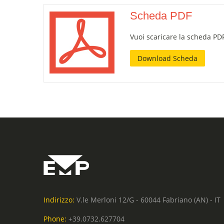
Scheda PDF
Vuoi scaricare la scheda PDF
Download Scheda
Indirizzo:
V.le Merloni 12/G - 60044 Fabriano (AN) - IT
Phone:
+39.0732.627704