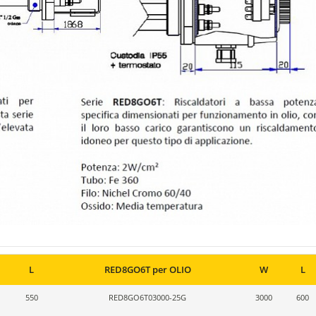
L
RED8GO6T per OLIO
W
L
550
RED8GO6T03000-25G
3000
600