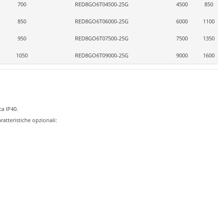
700
RED8GO6T04500-25G
4500
850
850
RED8GO6T06000-25G
6000
1100
950
RED8GO6T07500-25G
7500
1350
1050
RED8GO6T09000-25G
9000
1600
ca IP40.
aratteristiche opzionali: