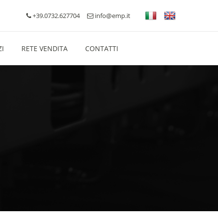
+39.0732.627704
info@emp.it
ZI
RETE VENDITA
CONTATTI