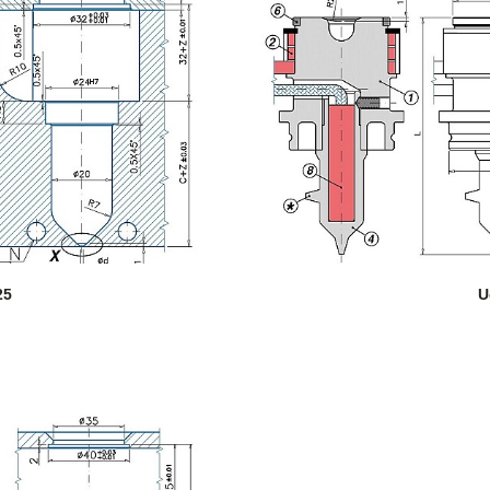
O
25
U